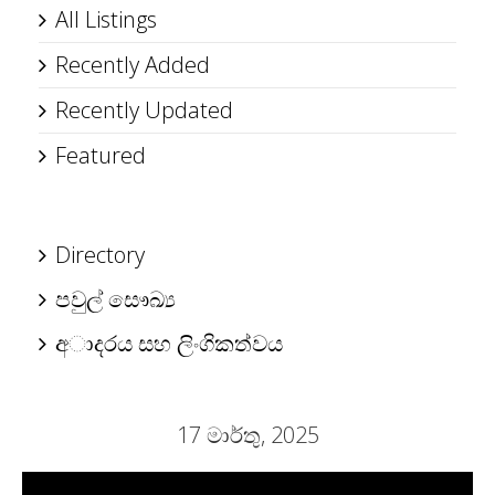
All Listings
Recently Added
Recently Updated
Featured
Directory
පවුල් සෞඛ්‍ය
අාදරය සහ ලිංගිකත්වය
17 මාර්තු, 2025