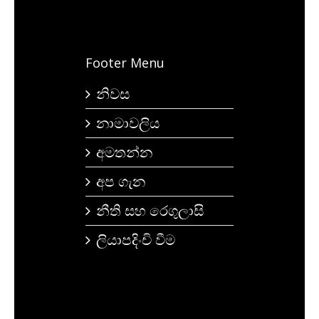
Footer Menu
නිවස
නාමාවලිය
අමතන්න
අප ගැන
නීති සහ රෙගුලාසි
ලියාපදිංචි වීම