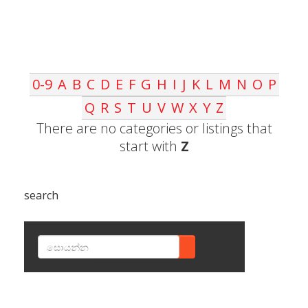
0-9
A
B
C
D
E
F
G
H
I
J
K
L
M
N
O
P
Q
R
S
T
U
V
W
X
Y
Z
There are no categories or listings that
start with
Z
search
SEARCH