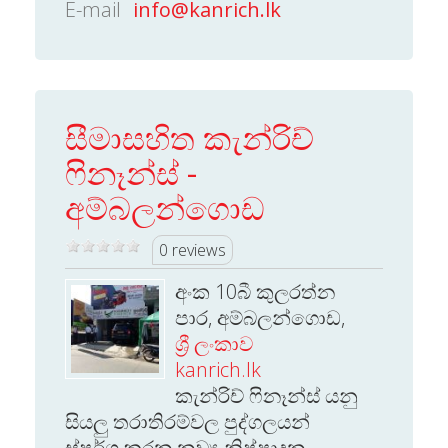
E-mail
info@kanrich.lk
සීමාසහිත කැන්රිච්
ෆිනෑන්ස් -
අම්බලන්ගොඩ
0 reviews
අංක 10බී කුලරත්න
පාර, අම්බලන්ගොඩ,
ශ්‍රී ලංකාව
kanrich.lk
කැන්රිච් ෆිනෑන්ස් යනු
සියලු තරාතිරම්වල පුද්ගලයන්
ස්පර්ශ කරන නව්‍ය නිෂ්පාදන