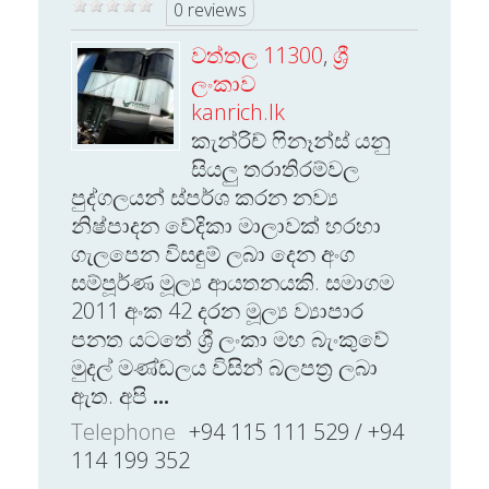
0 reviews
වත්තල 11300
,
ශ්‍රී
ලංකාව
kanrich.lk
කැන්රිච් ෆිනෑන්ස් යනු
සියලු තරාතිරම්වල
පුද්ගලයන් ස්පර්ශ කරන නව්‍ය
නිෂ්පාදන වේදිකා මාලාවක් හරහා
ගැලපෙන විසඳුම් ලබා දෙන අංග
සම්පූර්ණ මූල්‍ය ආයතනයකි. සමාගම
2011 අංක 42 දරන මූල්‍ය ව්‍යාපාර
පනත යටතේ ශ්‍රී ලංකා මහ බැංකුවේ
මුදල් මණ්ඩලය විසින් බලපත්‍ර ලබා
ඇත. අපි
...
Telephone
+94 115 111 529 / +94
114 199 352