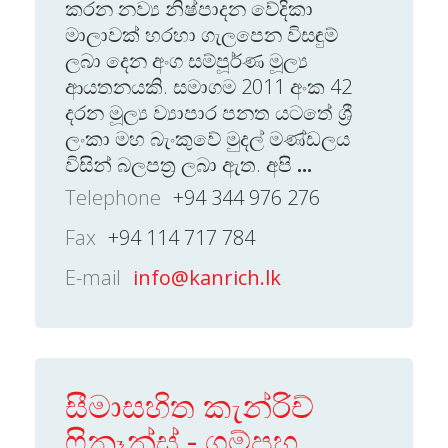
කරන නව්‍ය නිෂ්පාදන වේදිකා
මාලාවක් හරහා ගැලපෙන විසඳුම්
ලබා දෙන අංග සම්පූර්ණ මූල්‍ය
ආයතනයකි. සමාගම 2011 අංක 42
දරන මූල්‍ය ව්‍යාපාර පනත යටතේ ශ්‍රී
ලංකා මහ බැංකුවේ මුදල් මණ්ඩලය
විසින් බලපත්‍ර ලබා ඇත. අපි
...
Telephone
+94 344 976 276
Fax
+94 114 717 784
E-mail
info@kanrich.lk
සීමාසහිත කැන්රිච්
ෆිනෑන්ස් - ගම්පහ