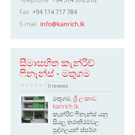
Fax
+94 114 717 784
E-mail
info@kanrich.lk
සීමාසහිත කැන්රිච්
ෆිනෑන්ස් - මතුගම
0 reviews
මතුගම,
ශ්‍රී ලංකාව
kanrich.lk
කැන්රිච් ෆිනෑන්ස් යනු
සියලු තරාතිරම්වල
පුද්ගලයන් ස්පර්ශ