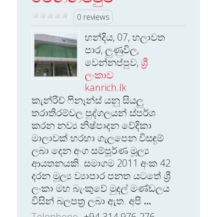
0 reviews
හන්දිය, 07, හලාවත
පාර, ලුණුවිල,
වෙන්නප්පුව,
ශ්‍රී
ලංකාව
kanrich.lk
කැන්රිච් ෆිනෑන්ස් යනු සියලු
තරාතිරම්වල පුද්ගලයන් ස්පර්ශ
කරන නව්‍ය නිෂ්පාදන වේදිකා
මාලාවක් හරහා ගැලපෙන විසඳුම්
ලබා දෙන අංග සම්පූර්ණ මූල්‍ය
ආයතනයකි. සමාගම 2011 අංක 42
දරන මූල්‍ය ව්‍යාපාර පනත යටතේ ශ්‍රී
ලංකා මහ බැංකුවේ මුදල් මණ්ඩලය
විසින් බලපත්‍ර ලබා ඇත. අපි
...
Telephone
+94 314 976 276