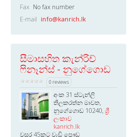
Fax
No fax number
E-mail
info@kanrich.lk
සීමාසහිත කැන්රිච්
ෆිනෑන්ස් - නුගේගොඩ
0 reviews
අංක 31 ස්ටැන්ලි
තිලකරත්න මාවත,
නුගේගොඩ 10240,
ශ්‍රී
ලංකාව
kanrich.lk
වසර 45කට වැඩි ප්‍රෞඩ