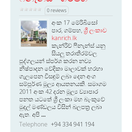
0 reviews
අංක 17 මේරිබිසෝ
පාර, ගම්පහ,
ශ්‍රී ලංකාව
kanrich.lk
කැන්රිච් ෆිනෑන්ස් යනු
සියලු තරාතිරම්වල
පුද්ගලයන් ස්පර්ශ කරන නව්‍ය
නිෂ්පාදන වේදිකා මාලාවක් හරහා
ගැලපෙන විසඳුම් ලබා දෙන අංග
සම්පූර්ණ මූල්‍ය ආයතනයකි. සමාගම
2011 අංක 42 දරන මූල්‍ය ව්‍යාපාර
පනත යටතේ ශ්‍රී ලංකා මහ බැංකුවේ
මුදල් මණ්ඩලය විසින් බලපත්‍ර ලබා
ඇත. අපි
...
Telephone
+94 334 941 194