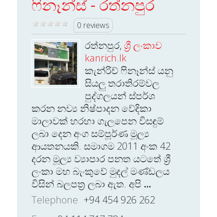
ෆිනෑන්ස් - රත්නපුර
0 reviews
රත්නපුර,
ශ්‍රී ලංකාව
kanrich.lk
කැන්රිච් ෆිනෑන්ස් යනු
සියලු තරාතිරම්වල
පුද්ගලයන් ස්පර්ශ
කරන නව්‍ය නිෂ්පාදන වේදිකා
මාලාවක් හරහා ගැලපෙන විසඳුම්
ලබා දෙන අංග සම්පූර්ණ මූල්‍ය
ආයතනයකි. සමාගම 2011 අංක 42
දරන මූල්‍ය ව්‍යාපාර පනත යටතේ ශ්‍රී
ලංකා මහ බැංකුවේ මුදල් මණ්ඩලය
විසින් බලපත්‍ර ලබා ඇත. අපි
...
Telephone
+94 454 926 262