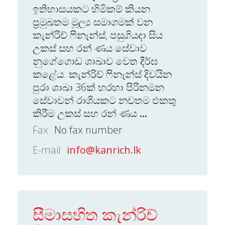
ඉතිහාසයකට හිමිකම් කියන
ප්‍රමුඛතම මූල්‍ය සමාගමක් වන
කැන්රිච් ෆිනෑන්ස්, පසුගියදා සිය
උකස් සහ රන් ණය සේවාව
නුගේගොඩ ශාඛාව වෙත දීර්ඝ
කළේය. කැන්රිච් ෆිනෑන්ස් දිවයින
පුරා ශාඛා 36ක් හරහා පිරිනමන
සේවාවන් රාශියකට නවතම එකතු
කිරීම උකස් සහ රන් ණය
...
Fax
No fax number
E-mail
info@kanrich.lk
සීමාසහිත කැන්රිච්