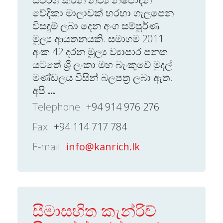
වේදිකා මාලාවක් හරහා ගැලපෙන
විසඳුම් ලබා දෙන අංග සම්පූර්ණ
මූල්‍ය ආයතනයකි. සමාගම 2011
අංක 42 දරන මූල්‍ය ව්‍යාපාර පනත
යටතේ ශ්‍රී ලංකා මහ බැංකුවේ මුදල්
මණ්ඩලය විසින් බලපත්‍ර ලබා ඇත.
අපි
...
Telephone
+94 914 976 276
Fax
+94 114 717 784
E-mail
info@kanrich.lk
සීමාසහිත කැන්රිච්