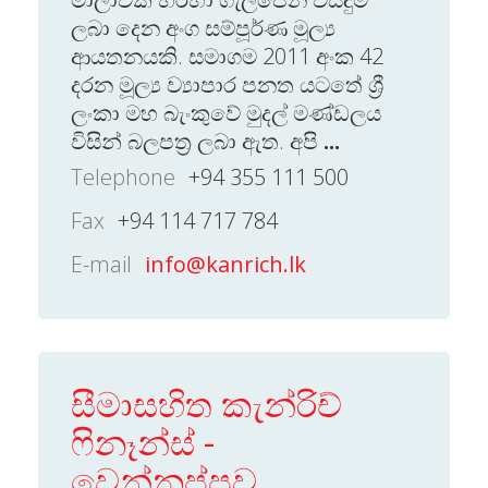
ලබා දෙන අංග සම්පූර්ණ මූල්‍ය
ආයතනයකි. සමාගම 2011 අංක 42
දරන මූල්‍ය ව්‍යාපාර පනත යටතේ ශ්‍රී
ලංකා මහ බැංකුවේ මුදල් මණ්ඩලය
විසින් බලපත්‍ර ලබා ඇත. අපි
...
Telephone
+94 355 111 500
Fax
+94 114 717 784
E-mail
info@kanrich.lk
සීමාසහිත කැන්රිච්
ෆිනෑන්ස් -
වෙන්නප්පුව