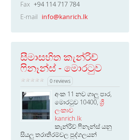
Fax
+94 114 717 784
E-mail
info@kanrich.lk
සීමාසහිත කැන්රිච්
ෆිනෑන්ස් - මොරටුව
0 reviews
අංක 11 නව ගාලු පාර,
මොරටුව 10400,
ශ්‍රී
ලංකාව
kanrich.lk
කැන්රිච් ෆිනෑන්ස් යනු
සියලු තරාතිරම්වල පුද්ගලයන්