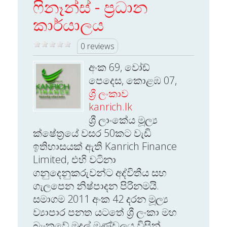
ෆිනෑන්ස් - ප්‍රධාන
කාර්යාලය
0 reviews
අංක 69, වෝඩ්
පෙදෙස, කොළඹ 07,
ශ්‍රී ලංකාව
kanrich.lk
ශ්‍රී ලාංකේය මූල්‍ය
ක්ෂේත්‍රයේ වසර 50කට වැඩි
ඉතිහාසයක් ඇති Kanrich Finance
Limited, එහි වටිනා
ගනුදෙනුකරුවන්ට අද්විතීය සහ
ගැලපෙන නිෂ්පාදන පිරිනමයි.
සමාගම 2011 අංක 42 දරන මූල්‍ය
ව්‍යාපාර පනත යටතේ ශ්‍රී ලංකා මහ
බැංකුවේ මුදල් මණ්ඩලය විසින්