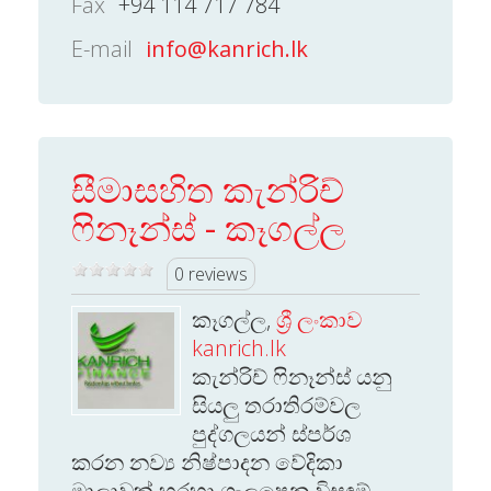
Fax
+94 114 717 784
E-mail
info@kanrich.lk
සීමාසහිත කැන්රිච්
ෆිනෑන්ස් - කෑගල්ල
0 reviews
කෑගල්ල,
ශ්‍රී ලංකාව
kanrich.lk
කැන්රිච් ෆිනෑන්ස් යනු
සියලු තරාතිරම්වල
පුද්ගලයන් ස්පර්ශ
කරන නව්‍ය නිෂ්පාදන වේදිකා
මාලාවක් හරහා ගැලපෙන විසඳුම්