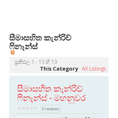
සීමාසහිත කැන්රිච්
ෆිනෑන්ස්
ප්‍රතිඵල 1 - 13 හි 13
This Category
·
All Listings
සීමාසහිත කැන්රිච්
ෆිනෑන්ස් - මහනුවර
0 reviews