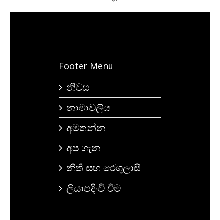
Footer Menu
නිවස
නාමාවලිය
අමතන්න
අප ගැන
නීති සහ රෙගුලාසි
ලියාපදිංචි වීම