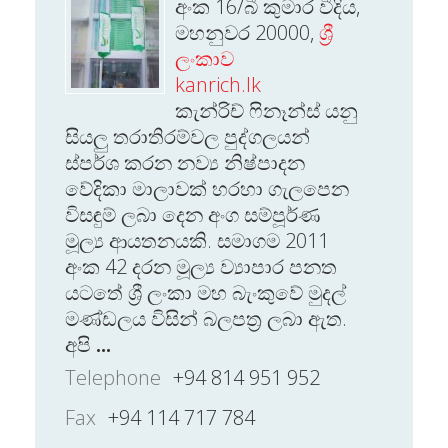
අංක 16/බී කුමාර වීදිය,
මහනුවර 20000,
ශ්‍රී
ලංකාව
kanrich.lk
කැන්රිච් ෆිනෑන්ස් යනු
සියලු තරාතිරම්වල පුද්ගලයන්
ස්පර්ශ කරන නව්‍ය නිෂ්පාදන
වේදිකා මාලාවක් හරහා ගැලපෙන
විසඳුම් ලබා දෙන අංග සම්පූර්ණ
මූල්‍ය ආයතනයකි. සමාගම 2011
අංක 42 දරන මූල්‍ය ව්‍යාපාර පනත
යටතේ ශ්‍රී ලංකා මහ බැංකුවේ මුදල්
මණ්ඩලය විසින් බලපත්‍ර ලබා ඇත.
අපි
...
Telephone
+94 814 951 952
Fax
+94 114 717 784