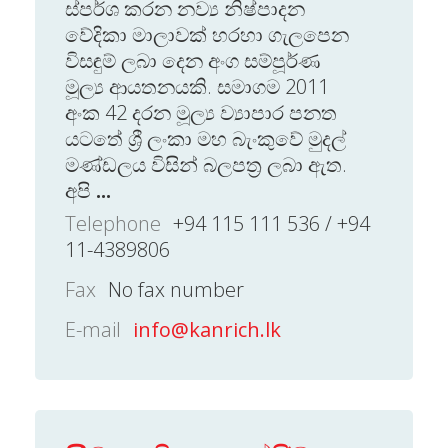
ස්පර්ශ කරන නව්‍ය නිෂ්පාදන
වේදිකා මාලාවක් හරහා ගැලපෙන
විසඳුම් ලබා දෙන අංග සම්පූර්ණ
මූල්‍ය ආයතනයකි. සමාගම 2011
අංක 42 දරන මූල්‍ය ව්‍යාපාර පනත
යටතේ ශ්‍රී ලංකා මහ බැංකුවේ මුදල්
මණ්ඩලය විසින් බලපත්‍ර ලබා ඇත.
අපි
...
Telephone
+94 115 111 536 / +94
11-4389806
Fax
No fax number
E-mail
info@kanrich.lk