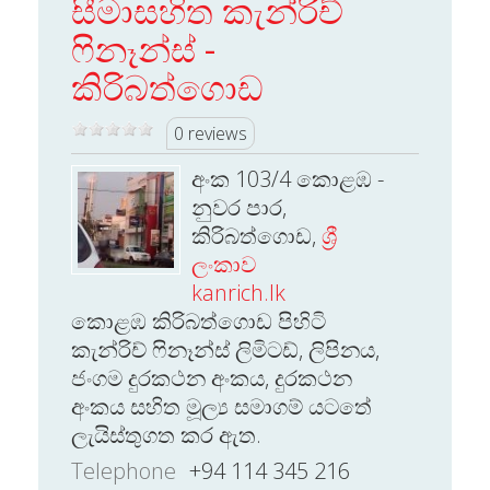
සීමාසහිත කැන්රිච්
ෆිනෑන්ස් -
කිරිබත්ගොඩ
0 reviews
අංක 103/4 කොළඹ -
නුවර පාර,
කිරිබත්ගොඩ,
ශ්‍රී
ලංකාව
kanrich.lk
කොළඹ කිරිබත්ගොඩ පිහිටි
කැන්රිච් ෆිනෑන්ස් ලිමිටඩ්, ලිපිනය,
ජංගම දුරකථන අංකය, දුරකථන
අංකය සහිත මූල්‍ය සමාගම් යටතේ
ලැයිස්තුගත කර ඇත.
Telephone
+94 114 345 216