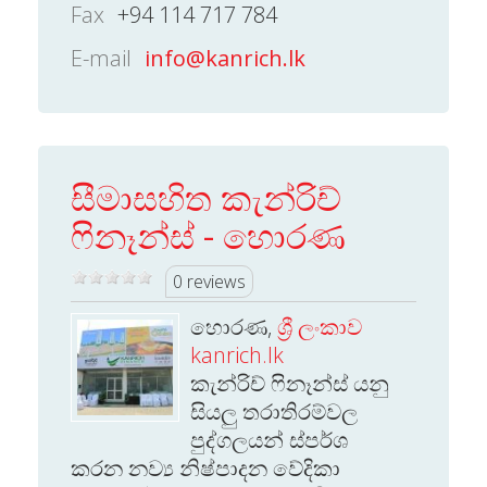
Fax
+94 114 717 784
E-mail
info@kanrich.lk
සීමාසහිත කැන්රිච්
ෆිනෑන්ස් - හොරණ
0 reviews
හොරණ,
ශ්‍රී ලංකාව
kanrich.lk
කැන්රිච් ෆිනෑන්ස් යනු
සියලු තරාතිරම්වල
පුද්ගලයන් ස්පර්ශ
කරන නව්‍ය නිෂ්පාදන වේදිකා