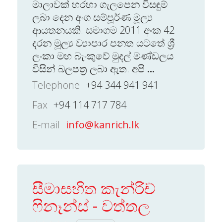
මාලාවක් හරහා ගැලපෙන විසඳුම්
ලබා දෙන අංග සම්පූර්ණ මූල්‍ය
ආයතනයකි. සමාගම 2011 අංක 42
දරන මූල්‍ය ව්‍යාපාර පනත යටතේ ශ්‍රී
ලංකා මහ බැංකුවේ මුදල් මණ්ඩලය
විසින් බලපත්‍ර ලබා ඇත. අපි
...
Telephone
+94 344 941 941
Fax
+94 114 717 784
E-mail
info@kanrich.lk
සීමාසහිත කැන්රිච්
ෆිනෑන්ස් - වත්තල