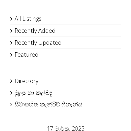
All Listings
Recently Added
Recently Updated
Featured
Directory
මූල්‍ය හා කල්බදු
සීමාසහිත කැන්රිච් ෆිනෑන්ස්
17 මාර්තු, 2025