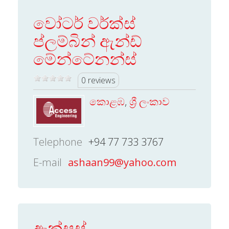
වෝටර් වර්ක්ස්
ප්ලම්බින් ඇන්ඩ්
මේන්ටේනන්ස්
0 reviews
කොළඹ
,
ශ්‍රී ලංකාව
Telephone
+94 77 733 3767
E-mail
ashaan99@yahoo.com
ඇක්සස්