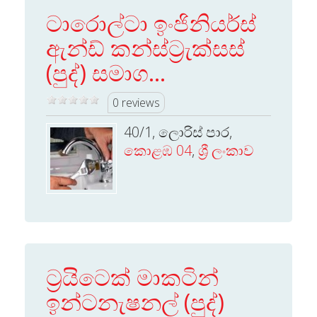
ටාරොල්ටා ඉංජිනියර්ස්
ඇන්ඩ් කන්ස්ට‍්‍රැක්සස්
(පුද්) සමාග...
0 reviews
40/1, ලොරිස් පාර,
කොළඹ 04
,
ශ්‍රී ලංකාව
ට‍්‍රයිටෙක් මාකටින්
ඉන්ටනැෂනල් (පුද්)