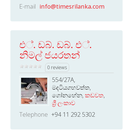
E-mail
info@timesrilanka.com
එ්. ඩබ්. ඩබ්. එ්.
නිමල් ජයරතන්
0 reviews
554/27A,
මදටියගහවත්ත,
ගෝනහේන,
කඩවත
,
ශ්‍රී ලංකාව
Telephone
+94 11 292 5302