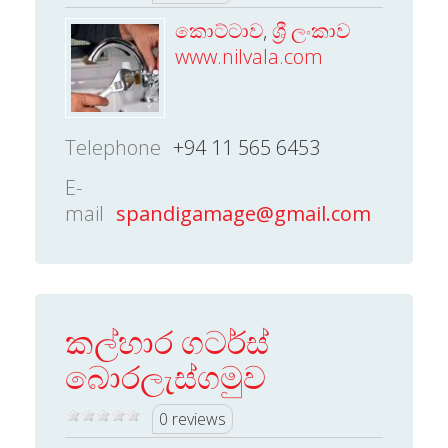
කොට්ටාව
,
ශ්‍රී ලංකාව
www.nilvala.com
Telephone
+94 11 565 6453
E-
mail
spandigamage@gmail.com
කල්හාර ගටර්ස්
බොරලැස්ගමුව
0 reviews