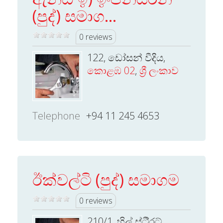
(පුද්) සමාග...
0 reviews
122, ඩෝසන් වීදිය,
කොළඹ 02
,
ශ්‍රී ලංකාව
Telephone
+94 11 245 4653
ඊක්වල්ටි (පුද්) සමාගම
0 reviews
210/1, හිල් ස්ටී‍්‍රට්,