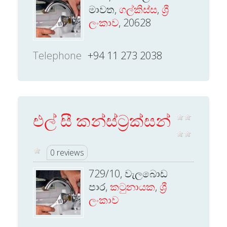
මාවත,
ගල්කිස්ස
,
ශ්‍රී
ලංකාව
, 20628
Telephone
+94 11 273 2038
එල් සී කන්ස්ට‍්‍රක්සන්
0 reviews
729/10, වැලබොඩ
පාර,
කටුනායක
,
ශ්‍රී
ලංකාව