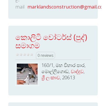
E-
mail
marklandsconstruction@gmail.co
කොලිටි වෝටර්ස් (පුද්)
සමාගම
0 reviews
160/1, මහ විහාර පාර,
මොල්ලිගොඩ,
වාද්දුව
,
ශ්‍රී ලංකාව
, 20613