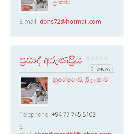
ලංකාව
E-mail
dons72@hotmail.com
ප‍්‍රසාද් අරුණප‍්‍රිය
0 reviews
නුගේගොඩ
,
ශ්‍රී ලංකාව
Telephone
+94 77 745 5103
E-