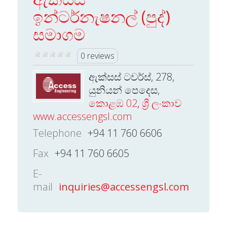
ඉන්ටර්නැෂනල් (පුද්)
සමාගම
0 reviews
ඇක්සස් ටවර්ස්, 278,
යුනියන් පෙදෙස,
කොළඹ 02
,
ශ්‍රී ලංකාව
www.accessengsl.com
Telephone
+94 11 760 6606
Fax
+94 11 760 6605
E-
mail
inquiries@accessengsl.com