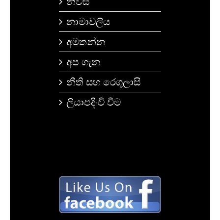
නිවස
නාමාවලිය
අමතන්න
අප ගැන
නීති සහ රෙගුලාසි
ලියාපදිංචි වීම