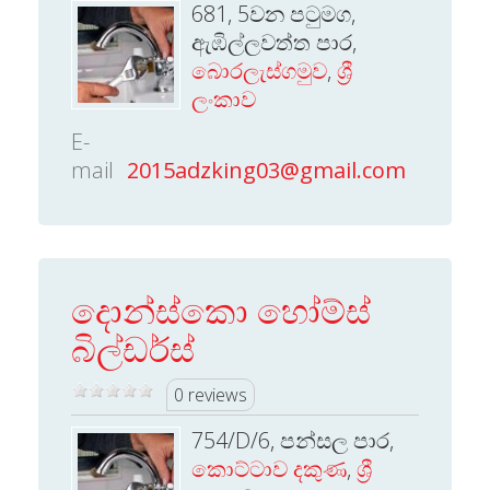
681, 5වන පටුමග,
ඇඹිල්ලවත්ත පාර,
බොරලැස්ගමුව
,
ශ්‍රී
ලංකාව
E-
mail
2015adzking03@gmail.com
දොන්ස්කො හෝම්ස්
බිල්ඩර්ස්
0 reviews
754/D/6, පන්සල පාර,
කොට්ටාව දකුණ
,
ශ්‍රී