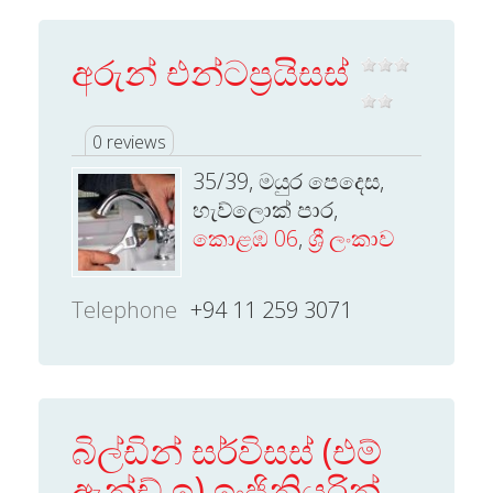
අරුන් එන්ටප‍්‍රයිසස්
0 reviews
35/39, මයුර පෙදෙස,
හැව්ලොක් පාර,
කොළඹ 06
,
ශ්‍රී ලංකාව
Telephone
+94 11 259 3071
බිල්ඩින් සර්විසස් (එම්
ඇන්ඩ් ඉ) ඉංජිනියරින්