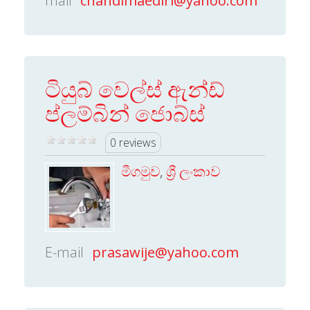
mail
chandimaediri@yahoo.com
ටියුබ් වෙල්ස් ඇන්ඩ්
ප්ලම්බින් ජොබ්ස්
0 reviews
මීගමුව
,
ශ්‍රී ලංකාව
E-mail
prasawije@yahoo.com