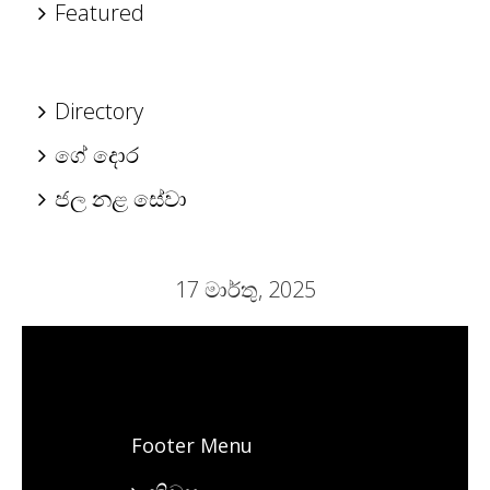
Featured
Directory
ගේ දොර
ජල නළ සේවා
17 මාර්තු, 2025
Footer Menu