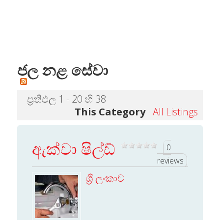
ජල නළ සේවා
ප්‍රතිඵල 1 - 20 හි 38
This Category
·
All Listings
ඇක්වා ෂිල්ඩ්
0
reviews
ශ්‍රී ලංකාව