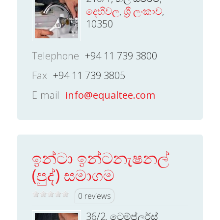
දෙහිවල
,
ශ්‍රී ලංකාව
,
10350
Telephone
+94 11 739 3800
Fax
+94 11 739 3805
E-mail
info@equaltee.com
ඉන්ටා ඉන්ටනැෂනල්
(පුද්) සමාගම
0 reviews
36/2, ටෙම්ප්ලර්ස්