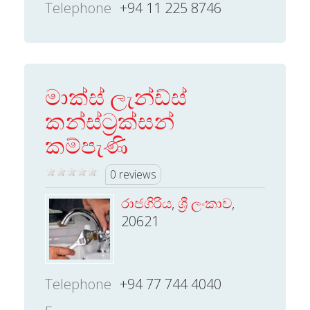
Telephone
+94 11 225 8746
මාක්ස් ලැන්ඩ්ස්
කන්ස්ට‍්‍රක්සන්
කම්පැණි
0 reviews
රාජගිරිය
,
ශ්‍රී ලංකාව
,
20621
Telephone
+94 77 744 4040