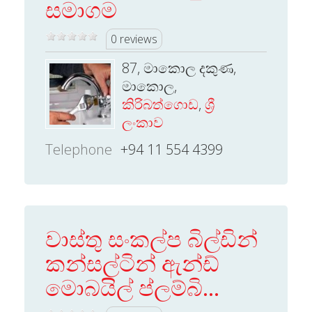
සමාගම
0 reviews
87, මාකොල දකුණ,
මාකොල,
කිරිබත්ගොඩ
,
ශ්‍රී
ලංකාව
Telephone
+94 11 554 4399
වාස්තු සංකල්ප බිල්ඩින්
කන්සල්ටින් ඇන්ඩ්
මොබයිල් ප්ලම්බි...