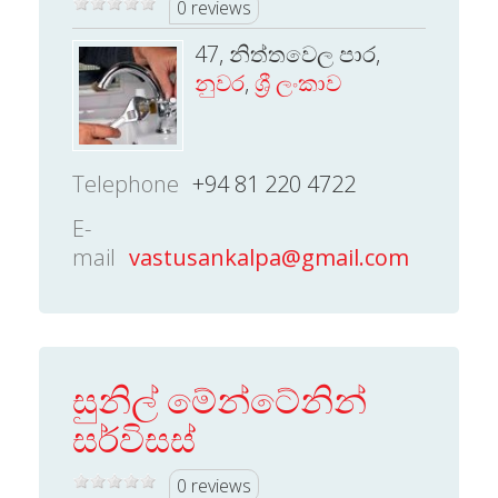
0 reviews
47, නිත්තවෙල පාර,
නුවර
,
ශ්‍රී ලංකාව
Telephone
+94 81 220 4722
E-
mail
vastusankalpa@gmail.com
සුනිල් මේන්ටේනින්
සර්විසස්
0 reviews