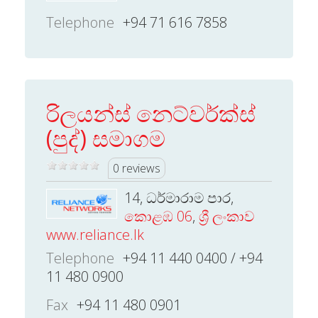
Telephone
+94 71 616 7858
රිලයන්ස් නෙට්වර්ක්ස්
(පුද්) සමාගම
0 reviews
14, ධර්මාරාම පාර,
කොළඹ 06
,
ශ්‍රී ලංකාව
www.reliance.lk
Telephone
+94 11 440 0400 / +94
11 480 0900
Fax
+94 11 480 0901