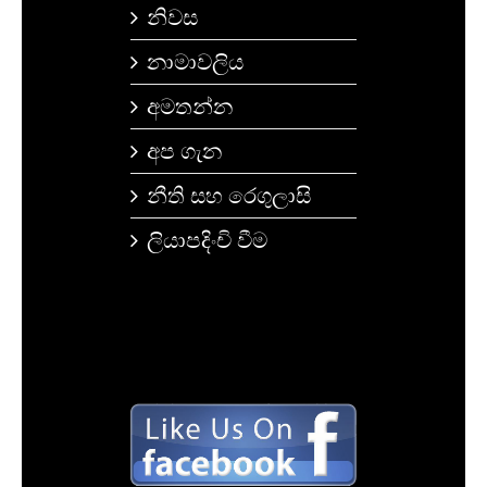
නිවස
නාමාවලිය
අමතන්න
අප ගැන
නීති සහ රෙගුලාසි
ලියාපදිංචි වීම