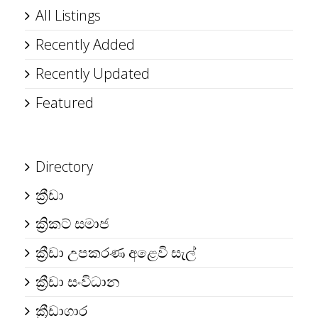
All Listings
Recently Added
Recently Updated
Featured
Directory
ක්‍රීඩා
ක්‍රිකට් සමාජ
ක්‍රීඩා උපකරණ අළෙවි සැල්
ක්‍රීඩා සංවිධාන
ක්‍රීඩාගාර