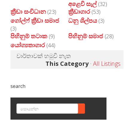
අළෙවි සැල්
(32)
ක්‍රීඩා සංවිධාන
ක්‍රීඩාගාර
(23)
(53)
ගෝල්ෆ් ක්‍රීඩා සමාජ
ධනු ශිල්පය
(3)
(3)
පිහිනුම් තටාක
පිහිනුම් සමාජ
(9)
(28)
යෝග්‍යතාගාර
(44)
වාර්තාවක් හමුවී නැත
This Category
·
All Listings
search
SEARCH