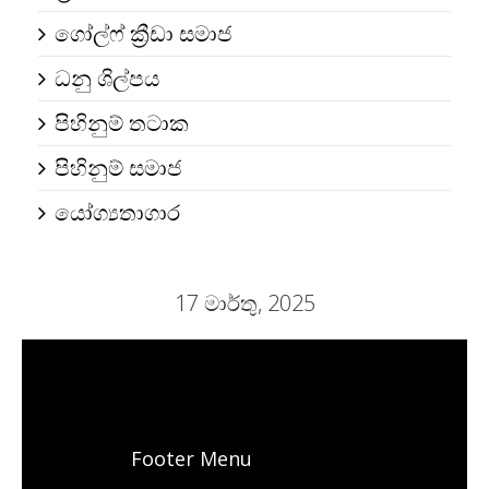
ගෝල්ෆ් ක්‍රීඩා සමාජ
ධනු ශිල්පය
පිහිනුම් තටාක
පිහිනුම් සමාජ
යෝග්‍යතාගාර
17 මාර්තු, 2025
Footer Menu