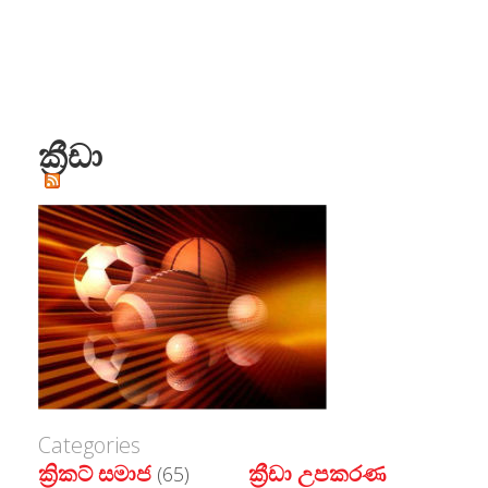
ක්‍රීඩා
Categories
ක්‍රිකට් සමාජ
ක්‍රීඩා උපකරණ
(65)