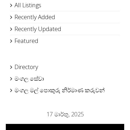
All Listings
Recently Added
Recently Updated
Featured
Directory
මංගල සේවා
මංගල මල් පොකුරු නිර්මාණ කරුවන්
17 මාර්තු, 2025