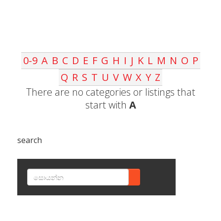
0-9
A
B
C
D
E
F
G
H
I
J
K
L
M
N
O
P
Q
R
S
T
U
V
W
X
Y
Z
There are no categories or listings that
start with
A
search
SEARCH