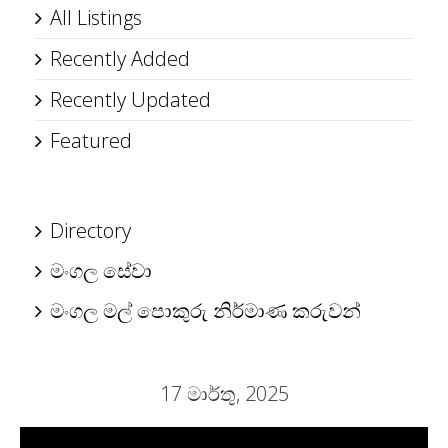
All Listings
Recently Added
Recently Updated
Featured
Directory
මංගල සේවා
මංගල මල් පොකුරු නිර්මාණ කරුවන්
17 මාර්තු, 2025