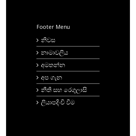
Footer Menu
නිවස
නාමාවලිය
අමතන්න
අප ගැන
නීති සහ රෙගුලාසි
ලියාපදිංචි වීම