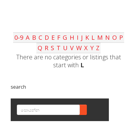
0-9
A
B
C
D
E
F
G
H
I
J
K
L
M
N
O
P
Q
R
S
T
U
V
W
X
Y
Z
There are no categories or listings that
start with
L
search
SEARCH