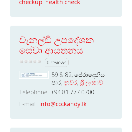
checkup
,
health check
චැනල්ඩි උපදේශක
සේවා ආයතනය
0 reviews
59 & 82, පේරාදෙනිය
පාර,
නුවර
,
ශ්‍රී ලංකාව
Telephone
+94 81 777 0700
E-mail
info@ccckandy.lk