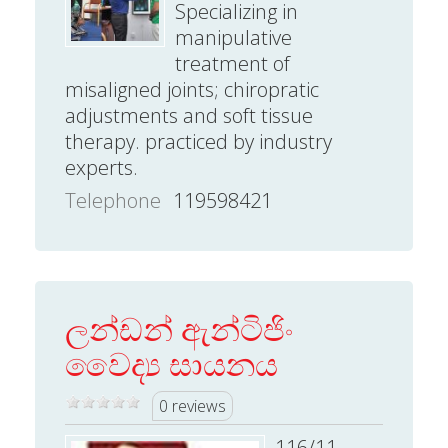
Specializing in
manipulative
treatment of
misaligned joints; chiropratic
adjustments and soft tissue
therapy. practiced by industry
experts.
Telephone
119598421
ලන්ඩන් ඇන්ටිජිං
වෛද්‍ය සායනය
0 reviews
116/11,