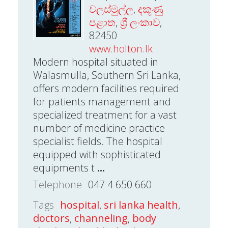
වලස්මුල්ල
,
දකූණු
පළාත
,
ශ්‍රී ලංකාව
,
82450
www.holton.lk
Modern hospital situated in
Walasmulla, Southern Sri Lanka,
offers modern facilities required
for patients management and
specialized treatment for a vast
number of medicine practice
specialist fields. The hospital
equipped with sophisticated
equipments t
...
Telephone
047 4 650 660
Tags
hospital
,
sri lanka health
,
doctors
,
channeling
,
body