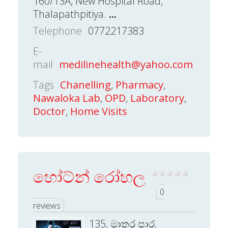
160/13A, New Hospital Road,
Thalapathpitiya.
...
Telephone
0772217383
E-
mail
medilinehealth@yahoo.com
Tags
Chanelling
,
Pharmacy
,
Nawaloka Lab
,
OPD
,
Laboratory
,
Doctor
,
Home Visits
හෝට්න් රෝහල
0
reviews
135, මාතර පාර,