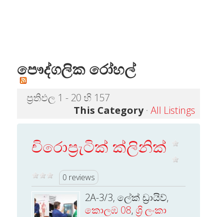
පෞද්ගලික රෝහල්
ප්‍රතිඵල 1 - 20 හි 157
This Category
·
All Listings
චිරොප්‍රැටික් ක්ලිනික්
0 reviews
2A-3/3, ලේක් ඩ්‍රායිව්,
කොලඹ 08
,
ශ්‍රි ලංකා