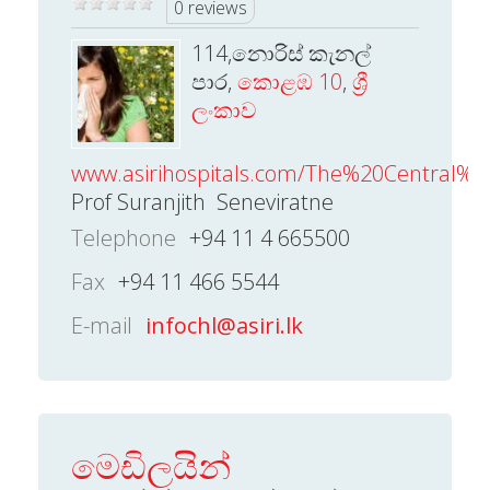
0 reviews
114,නොරිස් කැනල්
පාර,
කොළඹ 10
,
ශ්‍රී
ලංකාව
www.asirihospitals.com/The%20Central%20
Prof Suranjith Seneviratne
Telephone
+94 11 4 665500
Fax
+94 11 466 5544
E-mail
infochl@asiri.lk
මෙඩිලයින්