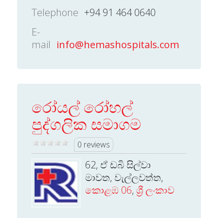
Telephone
+94 91 464 0640
E-
mail
info@hemashospitals.com
රෝයල් රෝහල්
පුද්ගලික සමාගම
0 reviews
62, ඒ ඩබි සිල්වා
මාවත, වැල්ලවත්ත,
කොළඹ 06
,
ශ්‍රී ලංකාව