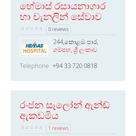
හේමාස් රසායනාගාර
හා චැනලින් සේවාව
0 reviews
244,කොළඹ පාර,
ගම්පහ
,
ශ්‍රී ලංකාව
Telephone
+94 33 720 0818
රංජන සැලෝන් ඇන්ඩ්
ඇකඩමිය
1 reviews