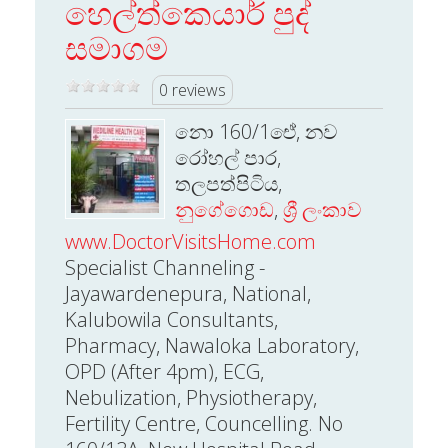
හෙල්ත්කෙයාර් පුද්
සමාගම
0 reviews
නො 160/1ඓ්, නව
රෝහල් පාර,
තලපත්පිටිය,
නුගේගොඩ
,
ශ්‍රී ලංකාව
www.DoctorVisitsHome.com
Specialist Channeling -
Jayawardenepura, National,
Kalubowila Consultants,
Pharmacy, Nawaloka Laboratory,
OPD (After 4pm), ECG,
Nebulization, Physiotherapy,
Fertility Centre, Councelling. No