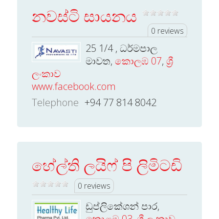
නවස්ටි සායනය
0 reviews
25 1/4 , ධර්මපාල
මාවත,
කොලඹ 07
,
ශ්‍රී
ලංකාව
www.facebook.com
Telephone
+94 77 814 8042
හේල්ති ලයිෆ් පි ලිමිටඩි
0 reviews
ඩුප්ලිකේශන් පාර,
කොළඹ 03
,
ශ්‍රී ලංකාව