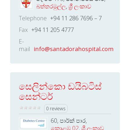
බත්තරමුල්ල
,
ශ්‍රී ලංකාව
Telephone
+94 11 286 7696 – 7
Fax
+94 11 205 4777
E-
mail
info@santadorahospital.com
සෙලින්කො ඩයිබටිස්
සෙන්ටර්
0 reviews
60, පාර්ක් පාර,
කොළඹ 02
,
ශ්‍රී ලංකාව