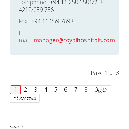
Telephone
+94 11 258 6581/258
4212/259 756
Fax
+94 11 259 7698
E-
mail
manager@royalhospitals.com
Page 1 of 8
1
2
3
4
5
6
7
8
ඊළඟ
අවසානය
search