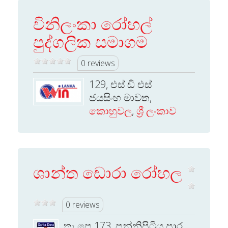
විනිලංකා රෝහල්
පුද්ගලික සමාගම
0 reviews
129, එස් ඩි එස්
ජයසිංහ මාවත,
කොහුවල
,
ශ්‍රී ලංකාව
ශාන්ත ඩොරා රෝහල
0 reviews
තැ පෙ 173, පන්නිපිටිය පාර,