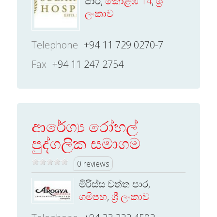
පාර,
කොළඹ 14
,
ශ්‍රී
ලංකාව
Telephone
+94 11 729 0270-7
Fax
+94 11 247 2754
ආරේග්‍ය රෝහල්
පුද්ගලික සමාගම
0 reviews
මිරිස්ස වත්ත පාර,
ගමිපහ
,
ශ්‍රී ලංකාව