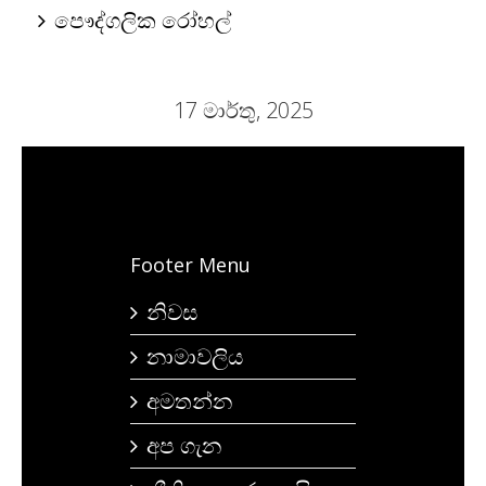
පෞද්ගලික රෝහල්
17 මාර්තු, 2025
Footer Menu
නිවස
නාමාවලිය
අමතන්න
අප ගැන