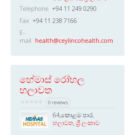
Telephone
+94 11 249 0290
Fax
+94 11 238 7166
E-
mail
health@ceylincohealth.com
හේමාස් රෝහල
හලාවත
0 reviews
64,කොළම පාර,
හලාවත
,
ශ්‍රී ලංකාව