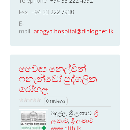
Telephone
+94 33 222 4592
Fax
+94 33 222 7938
E-
mail
arogya.hospital@dialognet.lk
වෛද්‍ය නෙල්වින්
ෆනැන්ඩෝ පුද්ගලික
රෝහල
0 reviews
බදුල්ල, ශ්‍රී ලංකාව,
ශ්‍රී
ලංකාව
,
ශ්‍රී ලංකාව
www.nfth.lk