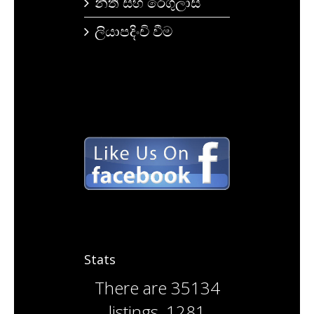
නීති සහ රෙගුලාසි
ලියාපදිංචි වීම
Stats
There are
35134
listings
,
1281