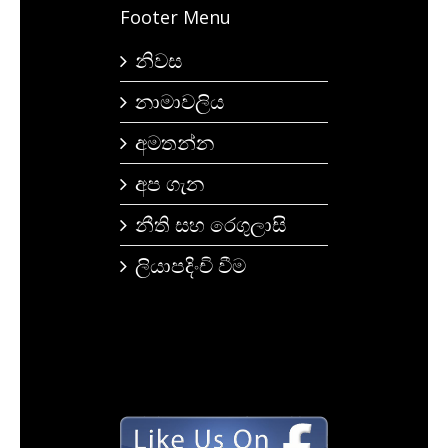
Footer Menu
නිවස
නාමාවලිය
අමතන්න
අප ගැන
නීති සහ රෙගුලාසි
ලියාපදිංචි වීම