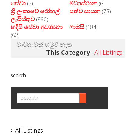
සේවා
මධ්‍යස්ථාන
(5)
(6)
ශ්‍රී ලංකාවේ රෝහල්
සත්ව සායන
(75)
ලැයිස්තුව
(890)
හදිසි සේවා අවශ්‍යතා
ෆාමසි
(184)
(62)
වාර්තාවක් හමුවී නැත
This Category
·
All Listings
search
SEARCH
All Listings