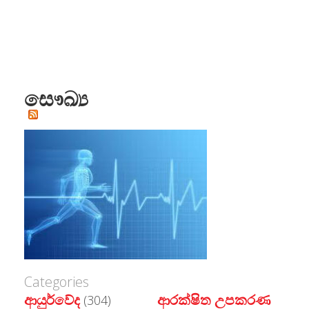
සෞඛ්‍ය
Categories
ආයුර්වේද
ආරක්ෂිත උපකරණ
(304)