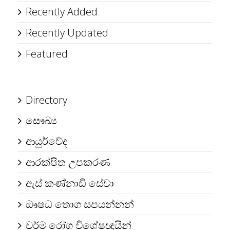
Recently Added
Recently Updated
Featured
Directory
සෞඛ්‍ය
ආයුර්වේද
ආරක්ෂිත උපකරණ
ඇස් කණ්නාඩි සේවා
ඖෂධ තොග සපයන්නන්
චර්ම රෝග විශේෂඥයින්