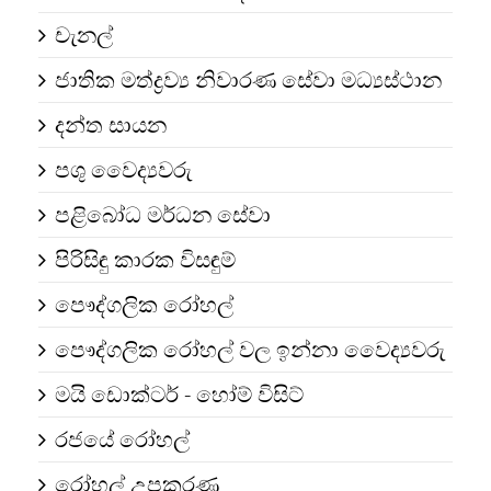
චැනල්
ජාතික මත්ද්‍රව්‍ය නිවාරණ සේවා මධ්‍යස්ථාන
දන්ත සායන
පශු වෙෙද්‍යවරු
පළිබෝධ මර්ධන සේවා
පිරිසිඳු කාරක විසඳුම්
පෞද්ගලික රෝහල්
පෞද්ගලික රෝහල් වල ඉන්නා වෙෙද්‍යවරු
මයි ඩොක්ටර් - හෝම් විසිට්
රජයේ රෝහල්
රෝහල් උපකරණ