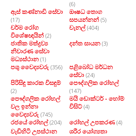
(6)
ඇස් කණ්නාඩි සේවා
ඖෂධ තොග
සපයන්නන්
(17)
(5)
චර්ම රෝග
චැනල්
(404)
විශේෂඥයින්
(2)
ජාතික මත්ද්‍රව්‍ය
දන්ත සායන
(3)
නිවාරණ සේවා
මධ්‍යස්ථාන
(1)
පශු වෙෙද්‍යවරු
පළිබෝධ මර්ධන
(356)
සේවා
(24)
පිරිසිඳු කාරක විසඳුම්
පෞද්ගලික රෝහල්
(2)
(147)
පෞද්ගලික රෝහල්
මයි ඩොක්ටර් - හෝම්
වල ඉන්නා
විසිට්
(4)
වෙෙද්‍යවරු
(745)
රජයේ රෝහල්
රෝහල් උපකරණ
(204)
(4)
වැඩිහිටි උපස්ථාන
ශරීර යෝග්‍යතා