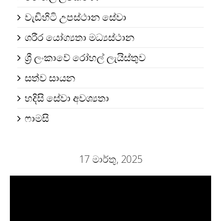
වැඩිහිටි උපස්ථාන සේවා
ශරීර යෝග්‍යතා මධ්‍යස්ථාන
ශ්‍රී ලංකාවේ රෝහල් ලැයිස්තුව
සත්ව සායන
හදිසි සේවා අවශ්‍යතා
ෆාමසි
17 මාර්තු, 2025