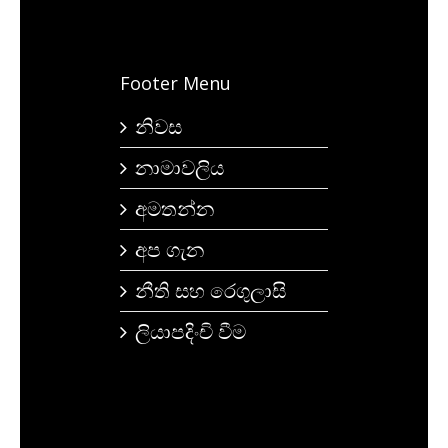
Footer Menu
නිවස
නාමාවලිය
අමතන්න
අප ගැන
නීති සහ රෙගුලාසි
ලියාපදිංචි වීම