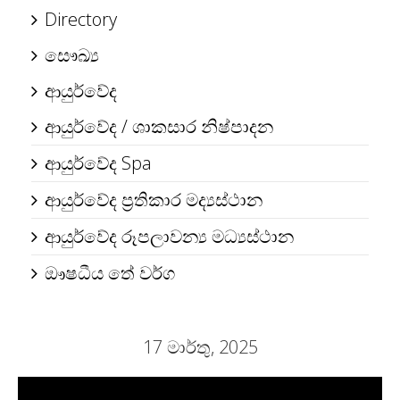
Directory
සෞඛ්‍ය
ආයුර්වේද
ආයුර්වේද / ශාකසාර නිෂ්පාදන
ආයුර්වේද Spa
ආයුර්වේද ප්‍රතිකාර මද්‍යස්ථාන
ආයුර්වේද රූපලාවන්‍ය මධ්‍යස්ථාන
ඖෂධීය තේ වර්ග
17 මාර්තු, 2025