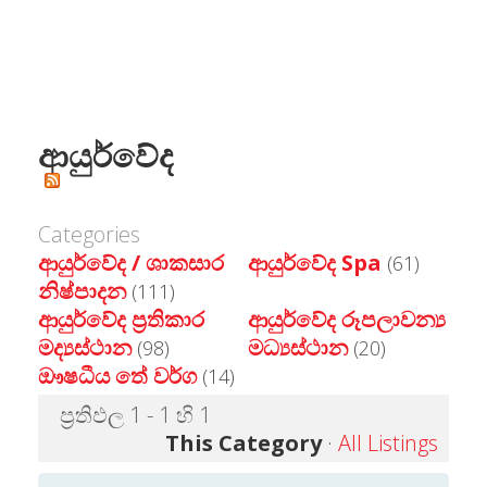
ආයුර්වේද
Categories
ආයුර්වේද / ශාකසාර
ආයුර්වේද Spa
(61)
නිෂ්පාදන
(111)
ආයුර්වේද ප්‍රතිකාර
ආයුර්වේද රූපලාවන්‍ය
මද්‍යස්ථාන
මධ්‍යස්ථාන
(98)
(20)
ඖෂධීය තේ වර්ග
(14)
ප්‍රතිඵල 1 - 1 හි 1
This Category
·
All Listings