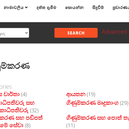
නාමාවලිය
දත්ත දැමීම
සොයන්න
සිදුවීම්
ප්‍රචාරණ
Advanced 
SEARCH
ුම්කරණ
ories
 වාර්තා
ආයතන
(4)
(19)
ධිපතිවරු සහ
ගිණුම්කරණ මෘදුකාංග
(29)
කාධිපතිවරු
(32)
්කරණ සහ පඩිපත්
ගිණුම්කරණ සහ පොත් තැ
ීමේ සේවා
(8)
(11)