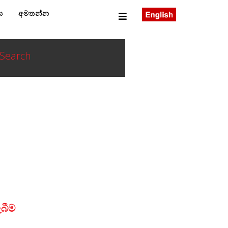
ය
අමතන්න
Search
බීම