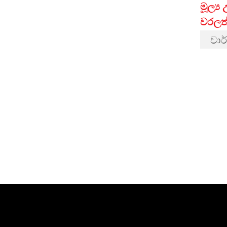
මූල්‍
වරලත
වාර