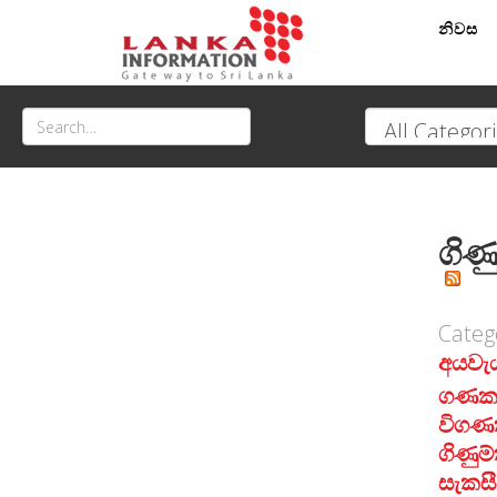
නිවස
ගිණ
Categ
අයවැය
ගණකා
විගණ
ගිණුම
සැකස