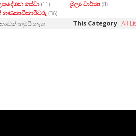
ය උපදේශන සේවා
මූල්‍ය වාර්තා
(11)
(8)
් ගණකාධිකාරිවරු
(36)
This Category
·
All Li
්තාවක් හමුවී නැත