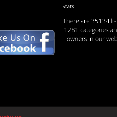
Stats
There are
35134 lis
1281 categories
a
owners
in our web
ishmitha.com