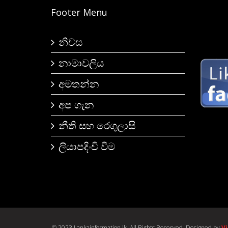
Footer Menu
නිවස
නාමාවලිය
අමතන්න
අප ගැන
නීති සහ රෙගුලාසි
ලියාපදිංචි වීම
© 2023 Lankainformation.lk. All Rights Reserved. Designed by
V