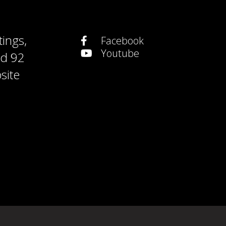
tings
,
Facebook
Youtube
nd
92
site