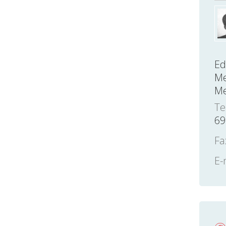
Ed
Me
Me
Te
69
Fa
E-
හ