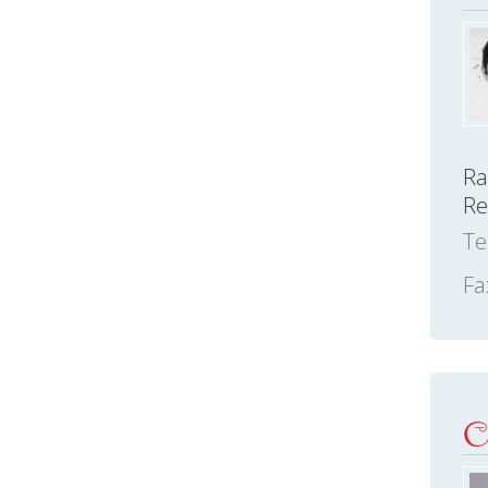
Ra
Re
Te
Fa
ල