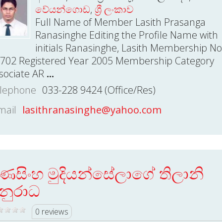
වේයන්ගොඩ
,
ශ්‍රී ලංකාව
Full Name of Member Lasith Prasanga
Ranasinghe Editing the Profile Name with
initials Ranasinghe, Lasith Membership No
702 Registered Year 2005 Membership Category
sociate AR
...
lephone
033-228 9424 (Office/Res)
mail
lasithranasinghe@yahoo.com
ණසිංහ මුදියන්සේලාගේ තිලානි
නුරාධ
0 reviews