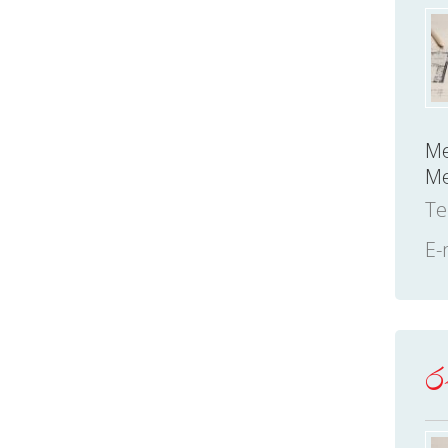
Me
Me
Te
E-
ර