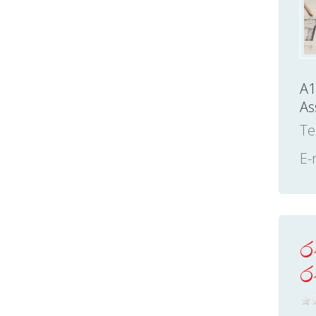
A1
As
Te
E-
ර
ර