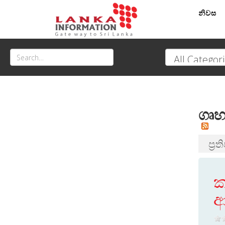
නිවස
ගෘහ
ප්‍ර
ක
ආ