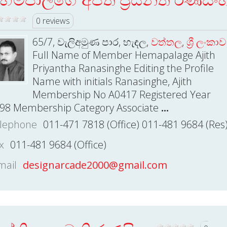
0 reviews
65/7, වැලිඅමුණ පාර, හැඳල,
වත්තල
,
ශ්‍රී ලංකාව
Full Name of Member Hemapalage Ajith
Priyantha Ranasinghe Editing the Profile
Name with initials Ranasinghe, Ajith
Membership No A0417 Registered Year
98 Membership Category Associate
...
lephone
011-471 7818 (Office) 011-481 9684 (Res
x
011-481 9684 (Office)
mail
designarcade2000@gmail.com