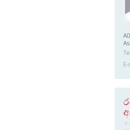
A0
As
Te
E-
ර
අ