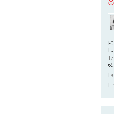
ස
F0
Fe
Te
69
Fa
E-