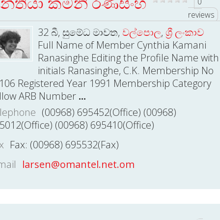
ින්තියා කමනි රණසිංහ
0
reviews
32 බී, සුමේධ මාවත,
වල්පොල
,
ශ්‍රී ලංකාව
Full Name of Member Cynthia Kamani
Ranasinghe Editing the Profile Name with
initials Ranasinghe, C.K. Membership No
106 Registered Year 1991 Membership Category
llow ARB Number
...
lephone
(00968) 695452(Office) (00968)
5012(Office) (00968) 695410(Office)
x
Fax: (00968) 695532(Fax)
mail
larsen@omantel.net.om