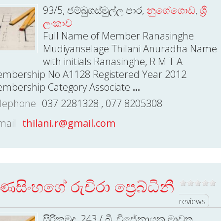
93/5, ජම්බුගස්මුල්ල පාර,
නුගේගොඩ
,
ශ්‍රී
ලංකාව
Full Name of Member Ranasinghe
Mudiyanselage Thilani Anuradha Name
with initials Ranasinghe, R M T A
mbership No A1128 Registered Year 2012
mbership Category Associate
...
lephone
037 2281328 , 077 8205308
mail
thilani.r@gmail.com
ණසිංහගේ රුචිරා ප්‍රෙබ්ධිනී
reviews
සිරිකුමුදු, 243 / බී, විජේනායක මාවත,