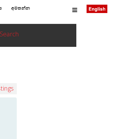
ය
අමතන්න
Search
stings