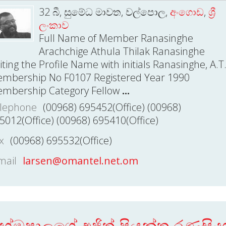
32 බී, සුමේධ මාවත, වල්පොල,
අංගොඩ
,
ශ්‍රී
ලංකාව
Full Name of Member Ranasinghe
Arachchige Athula Thilak Ranasinghe
iting the Profile Name with initials Ranasinghe, A.T
mbership No F0107 Registered Year 1990
mbership Category Fellow
...
lephone
(00968) 695452(Office) (00968)
5012(Office) (00968) 695410(Office)
x
(00968) 695532(Office)
mail
larsen@omantel.net.om
ේමපාලගේ අජිත් ප්‍රියන්ත රණසිං